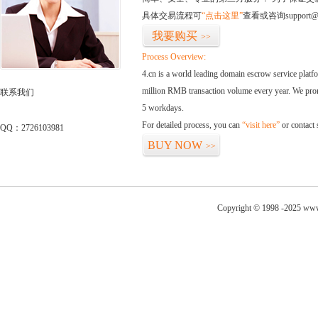
具体交易流程可
“点击这里”
查看或咨询support@
我要购买
>>
Process Overview:
4.cn is a world leading domain escrow service plat
million RMB transaction volume every year. We promi
联系我们
5 workdays.
For detailed process, you can
“visit here”
or contact
QQ：2726103981
BUY NOW
>>
Copyright © 1998 -2025 www